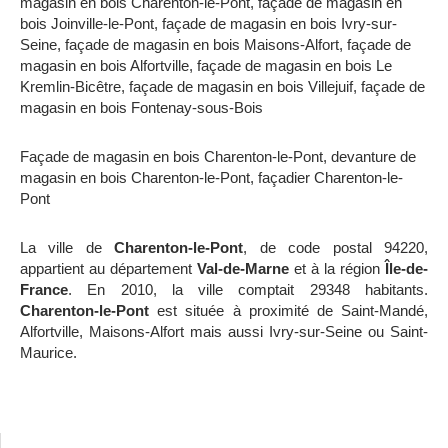
magasin en bois Charenton-le-Pont
,
façade de magasin en
bois Joinville-le-Pont
,
façade de magasin en bois Ivry-sur-
Seine
,
façade de magasin en bois Maisons-Alfort
,
façade de
magasin en bois Alfortville
,
façade de magasin en bois Le
Kremlin-Bicêtre
,
façade de magasin en bois Villejuif
,
façade de
magasin en bois Fontenay-sous-Bois
Façade de magasin en bois Charenton-le-Pont
,
devanture de
magasin en bois Charenton-le-Pont
,
façadier Charenton-le-
Pont
La ville de
Charenton-le-Pont
, de code postal 94220,
appartient au département
Val-de-Marne
et à la région
Île-de-
France
. En 2010, la ville comptait 29348 habitants.
Charenton-le-Pont
est située à proximité de Saint-Mandé,
Alfortville, Maisons-Alfort mais aussi Ivry-sur-Seine ou Saint-
Maurice.