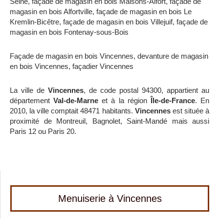
Seine
,
façade de magasin en bois Maisons-Alfort
,
façade de
magasin en bois Alfortville
,
façade de magasin en bois Le
Kremlin-Bicêtre
,
façade de magasin en bois Villejuif
,
façade de
magasin en bois Fontenay-sous-Bois
Façade de magasin en bois Vincennes
,
devanture de magasin
en bois Vincennes
,
façadier Vincennes
La ville de
Vincennes
, de code postal 94300, appartient au
département
Val-de-Marne
et à la région
Île-de-France
. En
2010, la ville comptait 48471 habitants.
Vincennes
est située à
proximité de Montreuil, Bagnolet, Saint-Mandé mais aussi
Paris 12 ou Paris 20.
Menuiserie à Vincennes